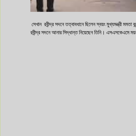
 সেখান  রবীন্দ্র সদনে তত্বাবধানে ছিলেন স্বয়ং মুখ্যমন্ত্রী মমতা বন্দ্যোপাধ্যায় ।  তাঁদের মুম্বই ফেরার বিমানের সময় দেখেই শিল্পীর দেহ 
রবীন্দ্র সদনে আনার সিদ্ধান্ত নিয়েছেন তিনি। এসএসকেএমে ময়ন