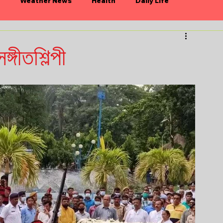
Weather News
Health
Daily Life
n
Politics
Bollywood
্গীতশিল্পী