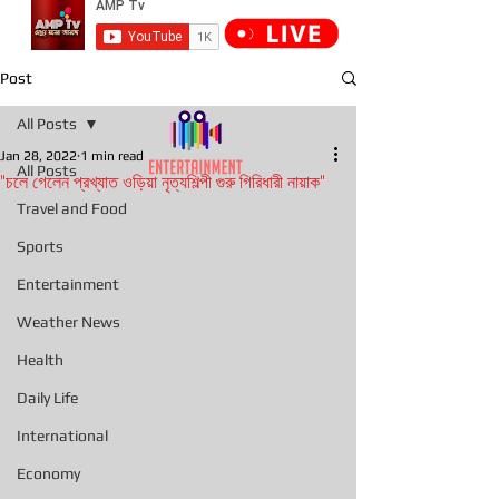
Post
All Posts
Jan 28, 2022
1 min read
All Posts
"চলে গেলেন প্রখ্যাত ওড়িয়া নৃত্যশিল্পী গুরু গিরিধারী নায়াক"
Travel and Food
Sports
Entertainment
Weather News
Health
Daily Life
International
Economy