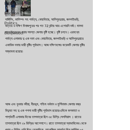
Durgapujo
Election
দার্জিলিং, কালিম্পং সহ পার্বত্য, কোচবিহার, আলিপুরদুয়ার, জলপাইগুড়ি, 
Politics
উত্তর ও দক্ষিণ দিনাজপুরের পর গত 72 ঘন্টায় আর এগোয়নি বর্ষা। মালদা 
বাদে উত্তরের প্রায় সমস্ত জেলায় বৃষ্টি হচ্ছে। বৃষ্টি চলবে। এরমধ্যে 
Bollywood
পার্বত্য এলাকায় দু এক দফা এবং কোচবিহার, জলপাইগুড়ি ও আলিপুরদুয়ারে 
একাধিক দফায় ভারী বৃষ্টির পূর্বাভাস। আজ দক্ষিণবঙ্গের কয়েকটি জেলায় বৃষ্টির 
সম্ভাবনা রয়েছে৷ 
আজ এবং বুধবার নদীয়া, বীরভূম, পশ্চিম বর্ধমান ও মুর্শিদাবাদ জেলায় বজ্র 
বিদ্যুত সহ দু এক পশলা ভারী বৃষ্টির পূর্বাভাস রয়েছে৷এদিকে কলকাতা ও 
পার্শ্ববর্তী এলাকায় দিনের তাপমাত্রা ছিল ৩৫ ডিগ্রি সেলসিয়াস । রাতের 
তাপমাত্রা ছিল ২৯ ডিগ্রির আশেপাশে। রাতে তাপমাত্রা স্বাভাবিকের থেকে 
প্রায় ৩ ডিগ্রি বেশি ছিল।অন্যদিকে, আপেক্ষিক আর্দ্রতা ছিল সর্বাধিক ৮৭ 