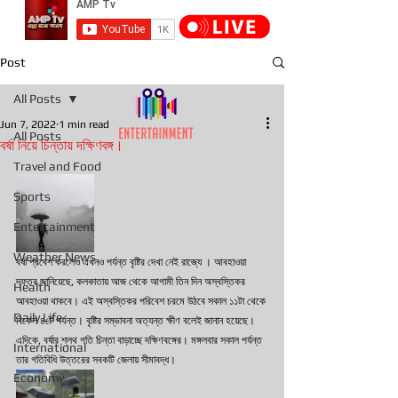
Post
All Posts
Jun 7, 2022
1 min read
All Posts
বর্ষা নিয়ে চিন্তায় দক্ষিণবঙ্গ।
Travel and Food
Sports
Entertainment
Weather News
বর্ষা প্রবেশ করলেও এখনও পর্যন্ত বৃষ্টির দেখা নেই রাজ্যে । আবহাওয়া 
দফতর জানিয়েছে, কলকাতায় আজ থেকে আগামী তিন দিন অস্বস্তিকর 
Health
আবহাওয়া থাকবে। এই অস্বস্তিকর পরিবেশ চরমে উঠবে সকাল ১১টা থেকে 
Daily Life
বিকেল ৪টে পর্যন্ত। বৃষ্টির সম্ভাবনা অত্যন্ত ক্ষীণ বলেই জানান হয়েছে। 
এদিকে, বর্ষার শ্লথ গতি চিন্তা বাড়াচ্ছে দক্ষিণবঙ্গের। মঙ্গলবার সকাল পর্যন্ত 
International
তার গতিবিধি উত্তরের সবকটি জেলায় সীমাবদ্ধ।
Economy