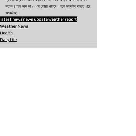
শতাংশ। আর আজ তা ৯০ এর কোঠায় থাকবে। ফলে অস্বস্তি বাড়তে পারে 
অনেকটাই ।
latest news
news update
weather report
Weather News
Health
Daily Life
See All
Recent Posts