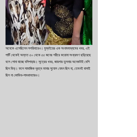
অনেকে এসেছিলেন সপরিবারেও। মুম্বইয়ের এক সংবাদমাধ্যমের খবর, এই 
পার্টি থেকেই অন্তত ৫০ থেকে ৫৫ জনের শরীরে করোনা সংক্রমণ ছড়িয়েছে 
বলে শোনা যাচ্ছে বলিপাড়ায়। সূত্রের খবর, জায়গার তুলনায় অনেকটাই বেশি 
ছিল ভিড়। ফলে সামাজিক দূরত্ব মানার সুযোগ যেমন ছিল না, তেমনই বালাই 
ছিল না কোভিড-সাবধানতারও।