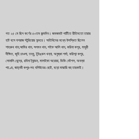
গত ২৫ মে ছিল কর্ণের ৫০তম জন্মদিন। জমজমাট পার্টিতে রীতিমতো তারার 
হাট বসে যশরাজ স্টুডিয়োর অন্দরে। অতিথিদের মধ্যে উপস্থিত ছিলেন 
শাহরুখ খান,আমির খান, সলমন খান, সইফ আলি খান, করিনা কপূর, মাধুরী 
দীক্ষিত, জুহি চাওলা, তব্বু, টুইঙ্কল খন্না, অনুষ্কা শর্মা, করিশ্মা কপূর, 
সোনালি বেন্দ্রে, রবিনা ট্যান্ডন, মালাইকা অরোরা, ভিকি কৌশল, অনন্যা 
পাণ্ডে, জাহ্নবী কপূর-সহ বলিউডের ছোট, বড়ো মাঝারি বহু তারকাই। 