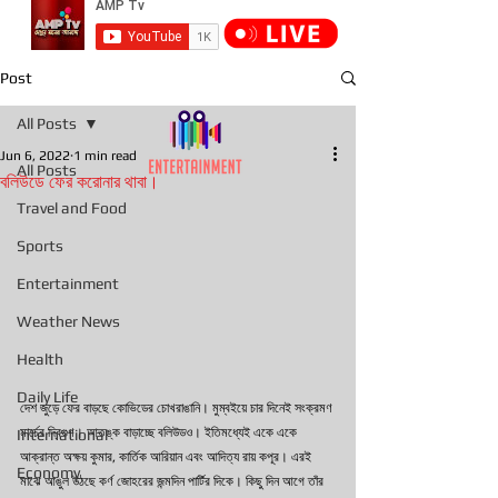
Post
All Posts
Jun 6, 2022
1 min read
All Posts
বলিউডে ফের করোনার থাবা।
Travel and Food
Sports
Entertainment
Weather News
Health
Daily Life
দেশ জুড়ে ফের বাড়ছে কোভিডের চোখরাঙানি। মুম্বইয়ে চার দিনেই সংক্রমণ 
মার্চের দ্বিগুণ। আতঙ্ক বাড়াচ্ছে বলিউডও। ইতিমধ্যেই একে একে 
International
আক্রান্ত অক্ষয় কুমার, কার্তিক আরিয়ান এবং আদিত্য রায় কপূর। এরই 
Economy
মাঝে আঙুল উঠছে কর্ণ জোহরের জন্মদিন পার্টির দিকে। কিছু দিন আগে তাঁর 