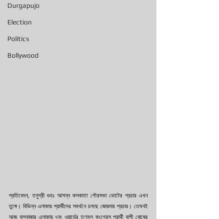
Durgapujo
Election
Politics
Bollywood
প্রতিবেদন, তনুশ্রী গুহঃ আসন্ন কলকাতা পৌরসভা ভোটের প্রচার এখন 
তুঙ্গে। বিভিন্ন এলাকায় প্রার্থীদের সমর্থনে চলছে জোরদার প্রচার। তেমনই 
আজ বাগবাজার এলাকায় ৭নং ওয়ার্ডের তৃণমূল কংগ্রেস প্রার্থী বাপী ঘোষের 