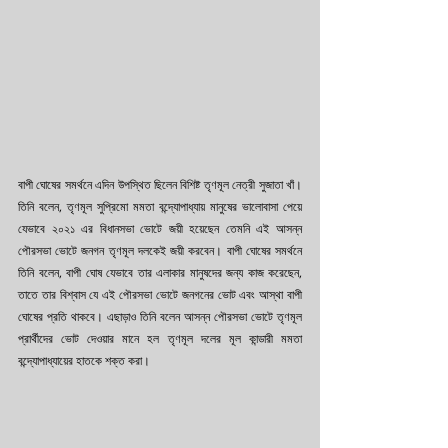
বাপী ঘোষের সমর্থনে এদিন উপস্থিত ছিলেন বিশিষ্ট তৃণমূল নেত্রী সুজাতা খাঁ। 
তিনি বলেন, তৃণমূল সুপ্রিমো মমতা বন্দ্যোপাধ্যায় মানুষের ভালোবাসা পেয়ে 
যেভাবে ২০২১ এর বিধানসভা ভোটে জয়ী হয়েছেন তেমনি এই আসন্ন 
পৌরসভা ভোটে জনগন তৃণমূল দলকেই জয়ী করবেন। বাপী ঘোষের সমর্থনে 
তিনি বলেন, বাপী ঘোষ যেভাবে তার এলাকার মানুষদের জন্য কাজ করেছেন, 
তাতে তার বিশ্বাস যে এই পৌরসভা ভোটে জনগনের ভোট এবং আস্থা বাপী 
ঘোষের প্রতি থাকবে। এছাড়াও তিনি বলেন আসন্ন পৌরসভা ভোটে তৃণমূল 
প্রার্থীদের ভোট দেওয়ার মানে হল তৃণমূল দলের মূল কান্ডারী মমতা 
বন্দ্যোপাধ্যায়ের হাতকে শক্ত করা।