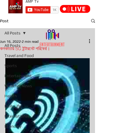
Post
All Posts
Jun 16, 2022
2 min read
All Posts
কলকাতায় 5G ইন্টারনেট পরিষেবা।
Travel and Food
Sports
Entertainment
Weather News
Health
Daily Life
International
Economy