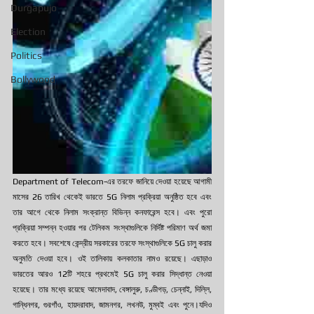
Durgapujo
Election
Politics
Bollywood
Department of Telecom-এর তরফে জানিয়ে দেওয়া হয়েছে আগামী 
মাসের 26 তারিখ থেকেই ভারতে 5G নিলাম প্রক্রিয়া অনুষ্ঠিত হবে এবং 
তার আগে থেকে নিলাম সংক্রান্ত বিভিন্ন কনফারেন্স হবে। এবং পুরো 
প্রক্রিয়া সম্পন্ন হওয়ার পর টেলিকম সংস্থাগুলিকে নির্দিষ্ট পরিমাণ অর্থ জমা 
করতে হবে। সবশেষে কেন্দ্রীয় সরকারের তরফে সংস্থাগুলিকে 5G চালু করার 
অনুমতি দেওয়া হবে। ওই তালিকায় কলকাতার নামও রয়েছে। এছাড়াও 
ভারতের আরও 12টি শহরে প্রথমেই 5G চালু করার সিদ্ধান্ত নেওয়া 
হয়েছে। তার মধ্যে রয়েছে আমেদাবাদ, বেঙ্গালুরু, চণ্ডীগড়, চেন্নাই, দিল্লি, 
গান্ধিনগর, গুরগাঁও, হায়দরাবাদ, জামনগর, লখনউ, মুম্বই এবং পুনে।যদিও 