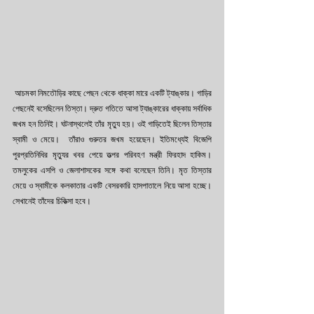
 আচমকা নিমতৌড়ির কাছে পেছন থেকে ধাক্কা মারে একটি ট্যাঙ্কার। গাড়ির 
পেছনেই বসেছিলেন তিস্তা। দ্রুত গতিতে আসা ট্যাঙ্কারের ধাক্কায় সর্বাধিক 
জখম হন তিনিই। ঘটনাস্থলেই তাঁর মৃত্যু হয়। ওই গাড়িতেই ছিলেন তিস্তার 
স্বামী ও মেয়ে।  তাঁরাও গুরুতর জখম হয়েছেন। ইতিমধ্যেই বিজেপি 
পুরপ্রতিনিধির মৃত্যুর খবর পেয়ে তত্‍পর পরিবহণ মন্ত্রী ফিরহাদ হাকিম। 
তমলুকের এসপি ও জেলাশাসকের সঙ্গে কথা বলেছেন তিনি। মৃত তিস্তার 
মেয়ে ও স্বামীকে কলকাতার একটি বেসরকারি হাসপাতালে নিয়ে আসা হচ্ছে। 
সেখানেই তাঁদের চিকিত্‍সা হবে।