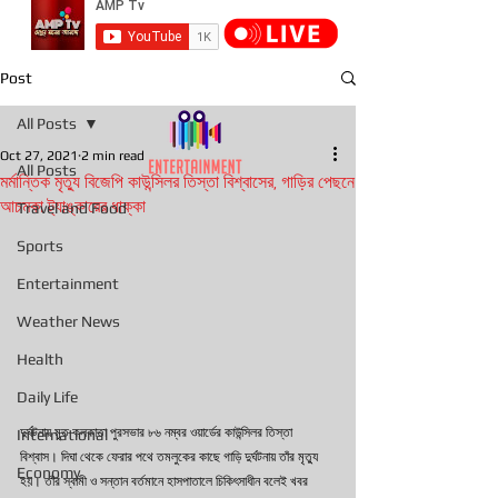
Post
All Posts
Oct 27, 2021
2 min read
All Posts
মর্মান্তিক মৃত্যু বিজেপি কাউন্সিলর তিস্তা বিশ্বাসের, গাড়ির পেছনে
আচমকা ট্যাঙ্কারের ধাক্কা
Travel and Food
Sports
Entertainment
Weather News
Health
Daily Life
দুর্ঘটনায় মৃত কলকাতা পুরসভার ৮৬ নম্বর ওয়ার্ডের কাউন্সিলর তিস্তা 
International
বিশ্বাস। দিঘা থেকে ফেরার পথে তমলুকের কাছে গাড়ি দুর্ঘটনায় তাঁর মৃত্যু 
Economy
হয়। তাঁর স্বামী ও সন্তান বর্তমানে হাসপাতালে চিকিৎসাধীন বলেই খবর 