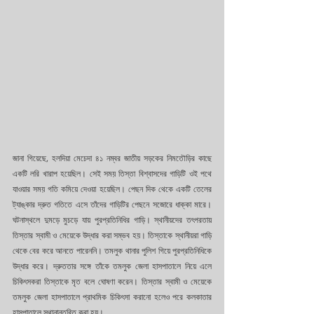
জানা গিয়েছে, হলদিয়া মেচেদা ৪১ নম্বর জাতীয় সড়কের নিমতৌড়ির কাছে 
একটি লরি খারাপ হয়েছিল। সেই সময় তিস্তা বিশ্বাসদের গাড়িটি ওই পথে 
যাওয়ার সময় গতি কমিয়ে দেওয়া হয়েছিল। পেছন দিক থেকে একটি তেলের 
ট্যাঙ্কার দ্রুত গতিতে এসে তাঁদের গাড়িটির পেছনে সজোরে ধাক্কা মারে। 
ঘটনাস্থলে দুমড়ে মুচড়ে যায় পুরপ্রতিনিধির গাড়ি। স্থানীয়দের তৎপরতায় 
তিস্তার স্বামী ও মেয়েকে উদ্ধার করা সম্ভব হয়। তিস্তাকে স্থানীয়রা গাড়ি 
থেকে বের করে আনতে পারেননি। তমলুক থানার পুলিশ গিয়ে পুরপ্রতিনিধিকে 
উদ্ধার করে। দ্রুততার সঙ্গে তাঁকে তমলুক জেলা হাসপাতালে নিয়ে এলে 
চিকিৎসকরা তিস্তাকে মৃত বলে ঘোষণা করেন। তিস্তার স্বামী ও মেয়েকে 
তমলুক জেলা হাসপাতালে প্রাথমিক চিকিৎসা করানো হলেও পরে কলকাতার 
হাসপাতালে স্থানান্তরিত করা হয়।