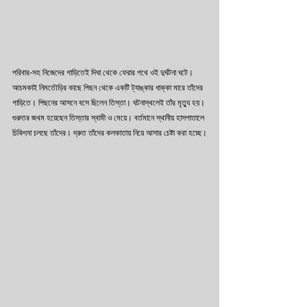
পরিবার-সহ নিজেদের গাড়িতেই দিঘা থেকে ফেরার পথে ওই দুর্ঘটনা ঘটে। 
আচমকাই নিমতৌড়ির কাছে পিছন থেকে একটি ট্যাঙ্কার ধাক্কা মারে তাঁদের 
গাড়িতে। পিছনের আসনে বসে ছিলেন তিস্তা। ঘটনাস্থলেই তাঁর মৃত্যু হয়। 
গুরুতর জখম হয়েছেন তিস্তার স্বামী ও মেয়ে। বর্তমানে স্থানীয় হাসপাতালে 
চিকিৎসা চলছে তাঁদের। দ্রুত তাঁদের কলকাতায় নিয়ে আসার চেষ্টা করা হচ্ছে।