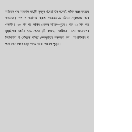
আরিয়ান খান, আরবাজ মার্চেন্ট, মুনমুন ধামেচা তিন জনেরই জামিন মঞ্জুর করেছে 
আদালত। গত ৩ অক্টোবর ক্রুজ মাদককাণ্ডে তাঁদের গ্রেফতার করে 
এনসিবি। ২৫ দিন পর জামিন পেলেন শাহরুখ-পুত্র। গত ২১ দিন ধরে 
মুম্বইয়ের আর্থার রোড জেলে বন্দি রয়েছেন আরিয়ান। তবে আদালতের 
নির্দেশনামা না পৌঁছনো পর্যন্ত জেলমুক্তির সম্ভাবনা কম। আগামীকাল বা 
পরশু জেল থেকে ছাড়া পেতে পারেন শাহরুখ-পুত্র।