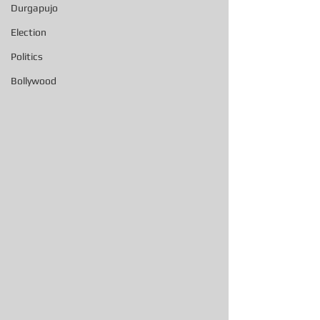
Durgapujo
Election
Politics
Bollywood