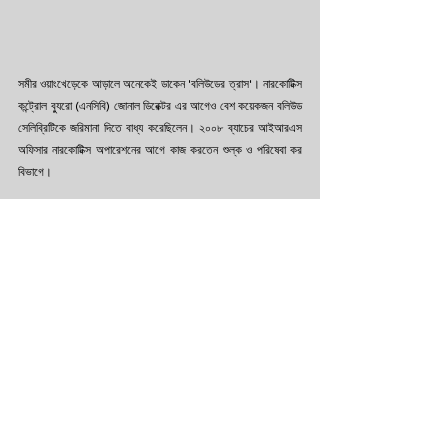
সমীর ওয়াংখেড়েকে আড়ালে অনেকেই ডাকেন 'বলিউডের ত্রাস'। নারকোটিক্স 
কন্ট্রোল ব্যুরো (এনসিবি) জোনাল ডিরেক্টর এর আগেও বেশ কয়েকজন বলিউড 
সেলিব্রিটিকে জরিমানা দিতে বাধ্য করেছিলেন। ২০০৮ ব্যাচের আইআরএস 
অফিসার নারকোটিক্স অপারেশনের আগে কাজ করতেন শুল্ক ও পরিষেবা কর 
বিভাগে। 