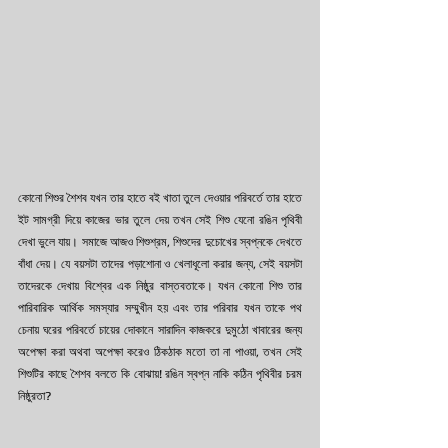
কোনো শিশুর শৈশব যখন তার হাতে বই খাতা তুলে দেওয়ার পরিবর্তে তার হাতে 
ইট সামগ্রী দিয়ে কাজের ভার তুলে দেয় তখন সেই শিশু যেনো রঙিন পৃথিবী 
দেখা ভুলে যায়। সমাজে আজও শিশুশ্রম, শিশুদের দুচোখের স্বপ্নকে দেখতে 
বাঁধা দেয়। যে বয়সটা তাদের পড়াশোনা ও খেলাধূলো করার জন্য, সেই বয়সটা 
তাদেরকে দেখায় বিশ্বের এক নিষ্ঠুর বাস্তবতাকে। যখন কোনো শিশু তার 
পারিবারিক আর্থিক সমস্যার সম্মুখীন হয় এবং তার পরিবার যখন তাকে পথ 
চেনায় ঘরের পরিবর্তে চায়ের দোকানে সারাদিন কাজকরে দুমুঠো খাবারের জন্য 
অপেক্ষা করা অথবা অপেক্ষা করেও ঠিকঠাক মতো তা না পাওয়া, তখন সেই 
শিশুটির কাছে শৈশব বলতে কি বোঝায়! রঙিন স্বপ্ন নাকি কঠিন পৃথিবীর চরম 
নিষ্ঠুরতা?