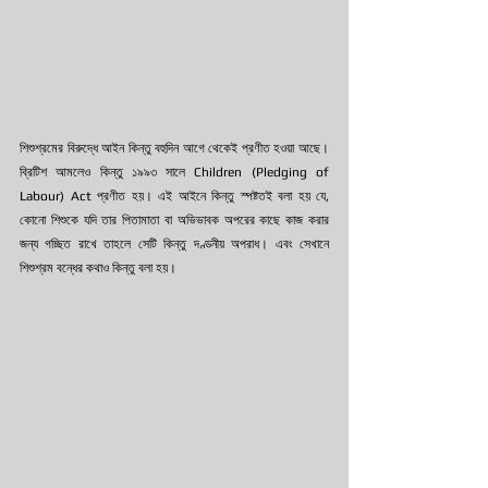
শিশুশ্রমের বিরুদ্ধে আইন কিন্তু বহুদিন আগে থেকেই প্রণীত হওয়া আছে। 
ব্রিটিশ আমলেও কিন্তু ১৯৯৩ সালে Children (Pledging of 
Labour) Act প্রণীত হয়। এই আইনে কিন্তু স্পষ্টতই বলা হয় যে, 
কোনো শিশুকে যদি তার পিতামাতা বা অভিভাবক অপরের কাছে কাজ করার 
জন্য গচ্ছিত রাখে তাহলে সেটি কিন্তু দণ্ডনীয় অপরাধ। এবং সেখানে 
শিশুশ্রম বন্ধের কথাও কিন্তু বলা হয়। 