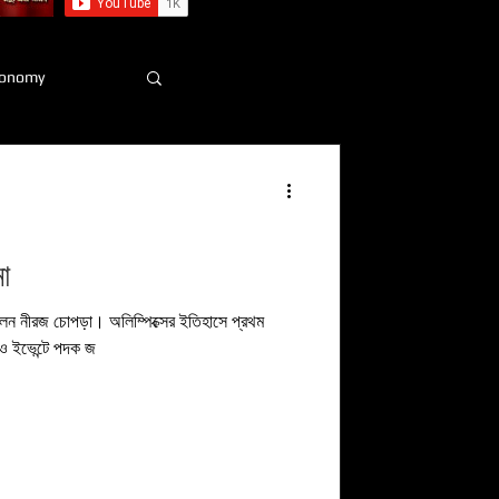
onomy
া
দিলেন নীরজ চোপড়া। অলিম্পিক্সের ইতিহাসে প্রথম
োনও ইভেন্টে পদক জ