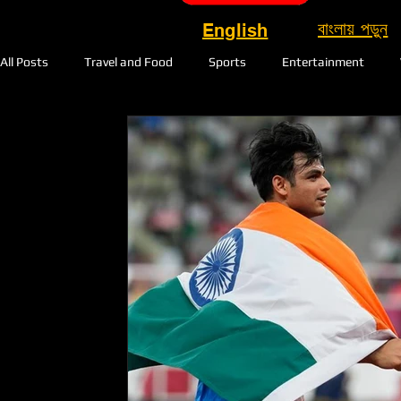
বাংলায় পড়ুন
English
All Posts
Travel and Food
Sports
Entertainment
Durgapujo
Election
Politics
Bollywood