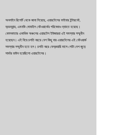
অনলাইন রিপোর্ট থেকে জানা গিয়েছে, এয়ারটেলের ফাইবার ইন্টারনেট, 
ব্রডব্যান্ড, এমনকি মোবাইল নেটওয়ার্কের পরিষেবাও ব্যাহত হয়েছে। 
কোলকাতার একাধিক অঞ্চলের এয়ারটেল ইউজাররা এই সমস্যার সম্মুখীন 
হয়েছেন। এই নিয়ে চলতি বছরে বেশ কিছু বার এয়ারটেলের এই নেটওয়ার্ক 
সমস্যার সম্মুখীন হতে হল। চলতি বছর ফেব্রুয়ারি মাসে গোটা দেশ জুড়ে 
সার্ভার ডাউন হয়েছিলো এয়ারটেলের।