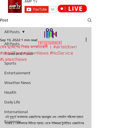
Post
All Posts
Sep 19, 2022
1 min read
All Posts
ফের দুর্ভোগের শিকার কলকাতাবাসী । #airteldown
#airtelSerevrdownNews #NoService
Travel and Food
#LatestNews
Sports
Entertainment
Weather News
Health
Daily Life
International
এই মুহূর্তে কলকাতায় এয়ারটেলের ব্রডব্যান্ড এবং মোবাইল পরিষেবা ব্যাহত 
Economy
হয়েছে। কোলকাতার বিভিন্ন প্রান্ত থেকে ইউজাররা ট্যুইটারে এয়ারটেলের 