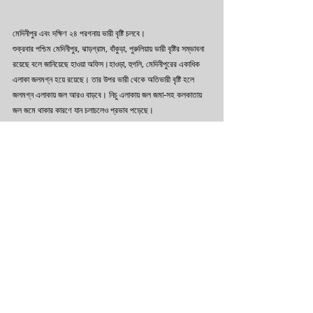
মেদিনীপুর এবং দক্ষিণ ২৪ পরগনায় ভারী বৃষ্টি চলবে। 
শুক্রবার পশ্চিম মেদিনীপুর, ঝাড়গ্রাম, বাঁকুড়া, পুরুলিয়ায় ভারী বৃষ্টির সম্ভাবনা 
রয়েছে বলে জানিয়েছে হাওয়া অফিস।হাওড়া, হুগলি, মেদিনীপুরের একাধিক 
এলাকা জলমগ্ন হয়ে রয়েছে। তার উপর ভারী থেকে অতিভারী বৃষ্টি হলে 
জলমগ্ন এলাকায় জল আরও বাড়বে। নিচু এলাকায় জল জমা-সহ কলকাতায় 
জল জমে থাকার কারণে যান চলাচলেও প্রভাব পড়েছে।
Check out for more news on 
https://www.facebook.com/AMPTvNews
Subscribe for more stories 