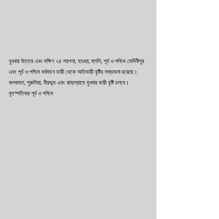
বুধবার উত্তর এবং দক্ষিণ ২৪ পরগনা, হাওড়া, হুগলি, পূর্ব ও পশ্চিম মেদিনীপুর 
এবং পূর্ব ও পশ্চিম বর্ধমানে ভারী থেকে অতিভারী বৃষ্টির সম্ভাবনা রয়েছে।
কলকাতা, পুরুলিয়া, বীরভূম এবং ঝাড়গ্রামে বুধবার ভারী বৃষ্টি চলবে। 
বৃহস্পতিবার পূর্ব ও পশ্চিম 