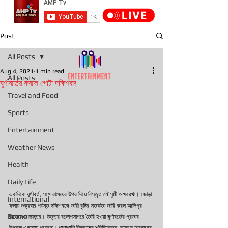
Post
All Posts
Aug 4, 2021
1 min read
All Posts
ঘূর্ণাবর্তের কবলে গোটা দক্ষিণবঙ্গ
Travel and Food
Sports
Entertainment
Weather News
Health
Daily Life
একদিকে ঘূর্ণাবর্ত, সঙ্গে রাজ্যের উপর দিয়ে বিস্তৃত মৌসুমী অক্ষরেখা। জোড়া 
International
ফলায় শুক্রবার পর্যন্ত দক্ষিণবঙ্গে ভারী বৃষ্টির সতর্কতা জারি করল আলিপুর 
Economy
আবহাওয়া দফতর। উত্তর বঙ্গোপসাগরে তৈরি হওয়া ঘূর্ণাবর্তের প্রভাব 
উপকূল এলাকায় পড়েছে। পাশাপাশি বীরভূমের শ্রীনিকেতন, ডায়মন্ড হারবারের 