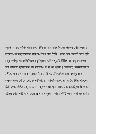
গ্রুপ -এ'তে এদিন প্রায় ৮৭ মিটারের কাছাকাছি নিজের প্রথম থ্রো করে ১ 
নম্বরে থেকেই ফাইনাল রাউন্ডে পৌছে যান তিনি। ফলে তার পরবর্তী আর দুটি 
থ্রো পর্যন্ত করেননি নীরজ।কুস্তিতে এদিন ম্যাটে রীতিমতো ঝড় তোলেন 
দুই ভারতীয় কুস্তিগীর রবি দাহিয়া এবং দীপক পুনিয়া। দুজনেই সেমিফাইনালে 
পৌছে যান একেবারে অনায়াসেই। সেমিতে রবি দাহিয়া তো অসম্ভবকে 
সম্ভব করে পৌছে গেলেন ফাইনালে। কাজাকিস্তানের প্রতিযোগীর বিরুদ্ধে 
তিনি তখন পিছিয়ে ২-৯ ফলে। হাতে সময় খুব সেখান থেকে দাঁড়িয়ে মিরাকেল 
ঘটানো ছাড়া ফাইনালে যাওয়া ছিল অসম্ভব। আর সেটাই করে দেখালেন রবি। 