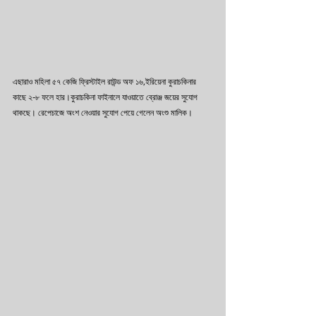
এছারাও মহিলা ৫৭ কেজি ফ্রিস্টাইল রাউন্ড অফ ১৬,ইরিয়েনা কুরাচকিনার 
কাছে ২-৮ ফলে হার।কুরাচকিনা ফাইনালে যাওয়াতে ব্রোঞ্জ জয়ের সুযোগ 
থাকছে। রেপেচাজে অংশ নেওয়ার সুযোগ পেয়ে গেলেন অংশু মালিক।