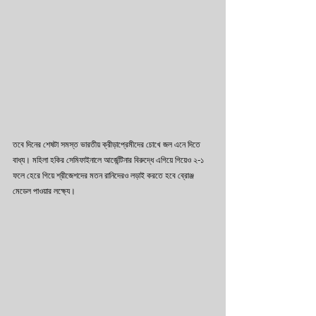
তবে দিনের শেষটা সমস্ত ভারতীয় ক্রীড়াপ্রেমীদের চোখে জল এনে দিতে 
বাধ্য। মহিলা হকির সেমিফাইনালে আর্জেন্টিনার বিরুদ্ধে এগিয়ে গিয়েও ২-১ 
ফলে হেরে গিয়ে শ্রীজেশদের মতন রানিদেরও লড়াই করতে হবে ব্রোঞ্জ 
মেডেল পাওয়ার লক্ষ্যে। 