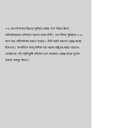
৭-৯ ফলে বিপক্ষের বিরুদ্ধে কুস্তির ভাষায় 'ফল' নিয়মে জিতে 
অবিশ্বাস্যভাবে ফাইনালে প্রবেশ করেন তিনি। তবে দীপক পুনিয়াকে ০-১০ 
ফলে তার সেমিফাইনাল হারতে হয়েছে। তিনি লড়াই করবেন ব্রোঞ্জ জয়ের 
উদ্দেশ্যে। অপরদিকে অনসু মালিকা তার প্রথম রাউন্ডের ম্যাচে হারলেও 
বেলারুশের সেই প্রতিদ্বন্দী ফাইনালে চলে যাওয়াতে ব্রোঞ্জ জয়ের সুযোগ 
থাকছে অনসুর সামনে।