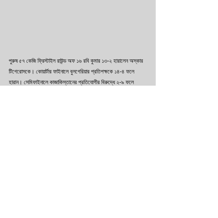
পুরুষ ৫৭ কেজি ফ্রিস্টাইল রাউন্ড অফ ১৬ রবি কুমার ১৩-২ হারালেন অস্কার 
টিগেরোসকে। কোয়ার্টার ফাইনালে বুলগেরিয়ার প্রতিপক্ষকে ১৪-৪ ফলে 
হারান। সেমিফাইনালে কাজাকিস্তানের প্রতিযোগীর বিরুদ্ধে ২-৯ ফলে 
পিছিয়ে থেকে 'ফলের' সুবাদে ৭-৯ ফলে জিতে ফাইনালে।
ওপরদিকে ব্যাটমিন্টনে ও কিকবক্সিং-এ ব্রোঞ্জ জিতেছে সিন্ধু এবং লভলিনা।