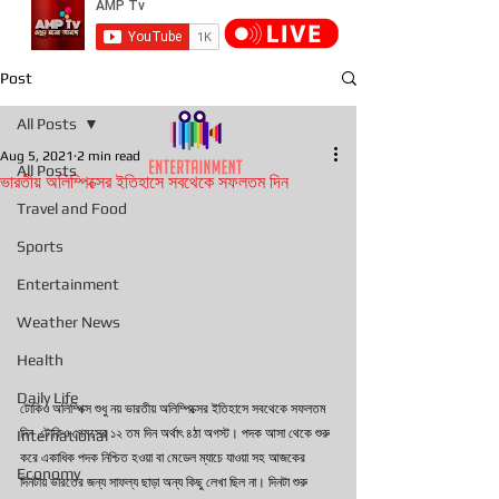
Post
All Posts
Aug 5, 2021
2 min read
All Posts
ভারতীয় অলিম্পিক্সের ইতিহাসে সবথেকে সফলতম দিন
Travel and Food
Sports
Entertainment
Weather News
Health
Daily Life
টোকিও অলিম্পিক্স শুধু নয় ভারতীয় অলিম্পিক্সের ইতিহাসে সবথেকে সফলতম 
দিন ,টোকিও গেমসের ১২ তম দিন অর্থাৎ ৪ঠা অগস্ট। পদক আসা থেকে শুরু 
International
করে একাধিক পদক নিশ্চিত হওয়া বা মেডেল ম্যাচে যাওয়া সহ আজকের 
Economy
দিনটায় ভারতের জন্য সাফল্য ছাড়া অন্য কিছু লেখা ছিল না। দিনটা শুরু 